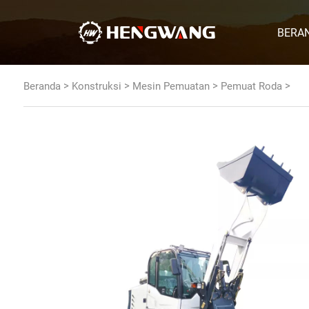
BERA
>
>
>
>
Beranda
Konstruksi
Mesin Pemuatan
Pemuat Roda