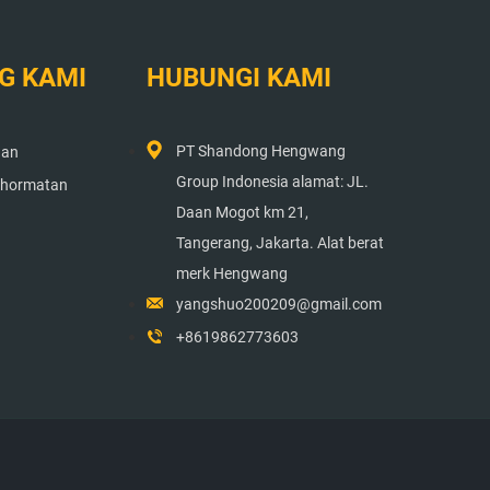
G KAMI
HUBUNGI KAMI
PT Shandong Hengwang
aan
Group Indonesia alamat: JL.
Kehormatan
Daan Mogot km 21,
Tangerang, Jakarta. Alat berat
merk Hengwang
yangshuo200209@gmail.com
+8619862773603