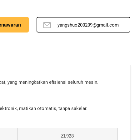
enawaran
yangshuo200209@gmail.com
gkat, yang meningkatkan efisiensi seluruh mesin.
tronik, matikan otomatis, tanpa sakelar.
ZL928