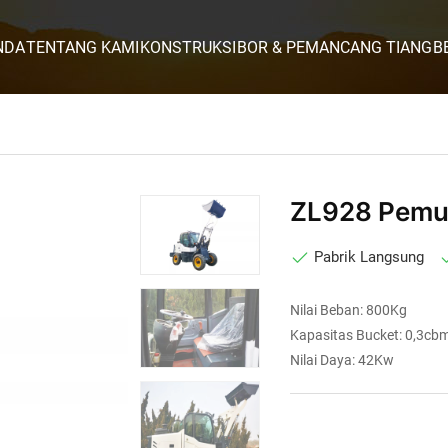
NDA
TENTANG KAMI
KONSTRUKSI
BOR & PEMANCANG TIANG
B
ZL928 Pemu
Pabrik Langsung
Nilai Beban: 800Kg
Kapasitas Bucket: 0,3cb
Nilai Daya: 42Kw